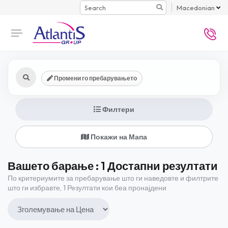
Search
Macedonian
Промени го пребарувањето
Филтери
Покажи на Мапа
Вашето барање : 1 Достапни резултати
По критериумите за пребарување што ги наведовте и филтрите
што ги избравте, 1 Резултати кои беа пронајдени