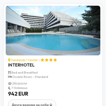
Sandanski
/
Center
-
INTERHOTEL
Bed and Breakfast
Double Room - Standard
2Возрасни
7 Ноќевања
942 EUR
Други видови на соби