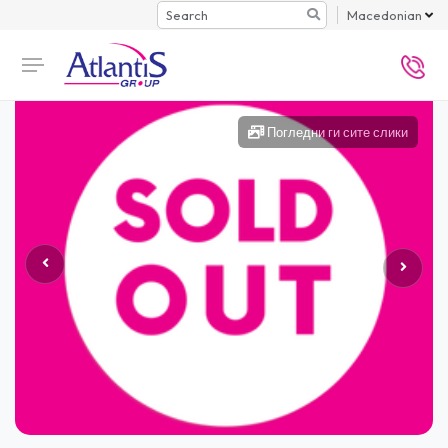
Search
Macedonian
Погледни ги сите слики