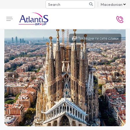
Search
Macedonian
Погледни ги сите слики